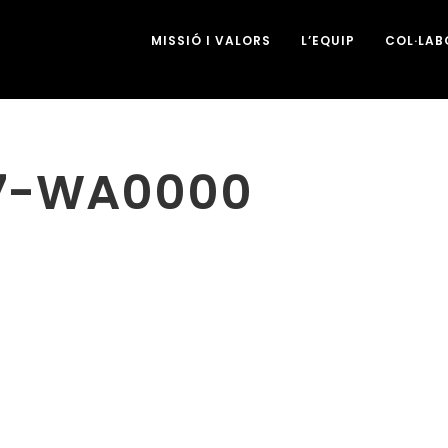
MISSIÓ I VALORS
L’EQUIP
COL·LA
07-WA0000